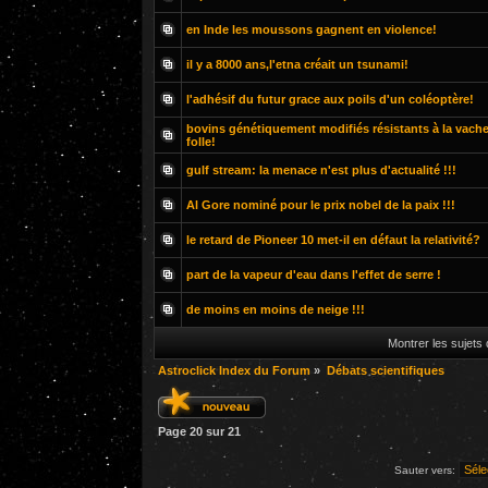
en Inde les moussons gagnent en violence!
il y a 8000 ans,l'etna créait un tsunami!
l'adhésif du futur grace aux poils d'un coléoptère!
bovins génétiquement modifiés résistants à la vach
folle!
gulf stream: la menace n'est plus d'actualité !!!
Al Gore nominé pour le prix nobel de la paix !!!
le retard de Pioneer 10 met-il en défaut la relativité?
part de la vapeur d'eau dans l'effet de serre !
de moins en moins de neige !!!
Montrer les sujets
Astroclick Index du Forum
»
Débats scientifiques
Page
20
sur
21
Sauter vers: