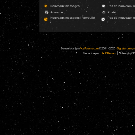
Nouveaux messages
Pas de nouveaux 
Annonce
Post-it
Nouveaux messages [ Verrouillé
Pas de nouveaux me
]
]
Service fourni par
VosForums.com
© 2004 - 2026 |
Signaler un conten
|
Traduction par :
phpBB-fr.com
Solaris phpBB