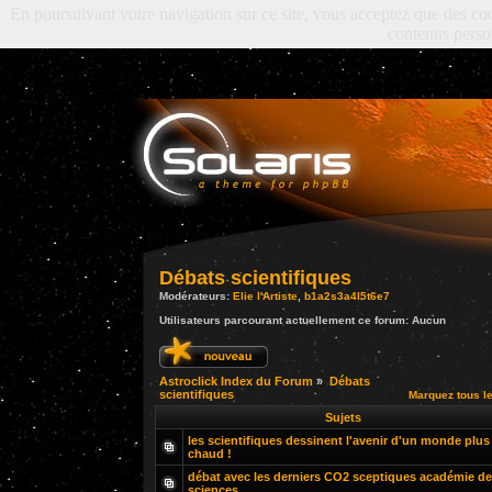
En poursuivant votre navigation sur ce site, vous acceptez que des cooki
contenus perso
Débats scientifiques
Modérateurs:
Elie l'Artiste
,
b1a2s3a4l5t6e7
Utilisateurs parcourant actuellement ce forum: Aucun
Astroclick Index du Forum
»
Débats
scientifiques
Marquez tous l
Sujets
les scientifiques dessinent l'avenir d'un monde plus
chaud !
débat avec les derniers CO2 sceptiques académie d
sciences