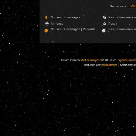
Sauter vers:
Nouveaux messages
Pas de nouveaux 
Annonce
Post-it
Nouveaux messages [ Verrouillé
Pas de nouveaux me
]
]
Service fourni par
VosForums.com
© 2004 - 2026 |
Signaler un conten
|
Traduction par :
phpBB-fr.com
Solaris phpBB