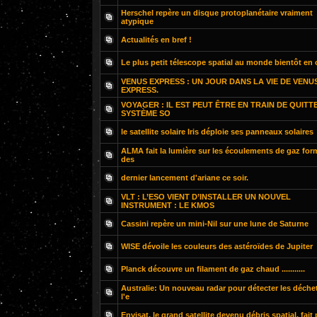
Herschel repère un disque protoplanétaire vraiment
atypique
Actualités en bref !
Le plus petit télescope spatial au monde bientôt en 
VENUS EXPRESS : UN JOUR DANS LA VIE DE VENU
EXPRESS.
VOYAGER : IL EST PEUT ÊTRE EN TRAIN DE QUITT
SYSTÈME SO
le satellite solaire Iris déploie ses panneaux solaires
ALMA fait la lumière sur les écoulements de gaz for
des
dernier lancement d'ariane ce soir.
VLT : L’ESO VIENT D’INSTALLER UN NOUVEL
INSTRUMENT : LE KMOS
Cassini repère un mini-Nil sur une lune de Saturne
WISE dévoile les couleurs des astéroïdes de Jupiter
Planck découvre un filament de gaz chaud ...........
Australie: Un nouveau radar pour détecter les déche
l'e
Envisat, le grand satellite devenu débris spatial, fait