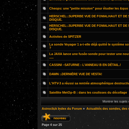
Cheops: une "petite mission" pour étudier les &quo
HERSCHEL:.SUPERBE VUE DE FOMALHAUT ET DE
DISQUE.
HERSCHEL:.SUPERBE VUE DE FOMALHAUT ET DE
DISQUE.
Activites de SPITZER
La sonde Voyager 1 a-t-elle déjà quitté le système so
?
La JAXA lance une fusée-sonde pour tester une nou
.....
CASSINI –SATURNE : L’ANNEAU B EN DÉTAIL.!
DAWN :.DERNIÈRE VUE DE VESTA!
L'HTV-3 a réussi sa rentrée atmosphérique destructi
Satellite MetOp-B : dans les coulisses du décollage
Montrer les sujets
Astroclick Index du Forum
»
Actualités des sondes, des s
Page
4
sur
25