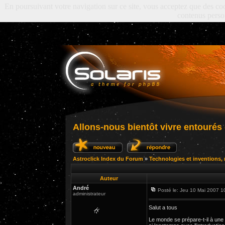
En poursuivant votre navigation sur ce site, vous acceptez que des cooki
contenus perso
Allons-nous bientôt vivre entourés
Astroclick Index du Forum
»
Technologies et inventions, n
Auteur
André
Posté le: Jeu 10 Mai 2007 
administrateur
Salut a tous
Le monde se prépare-t-il à une 