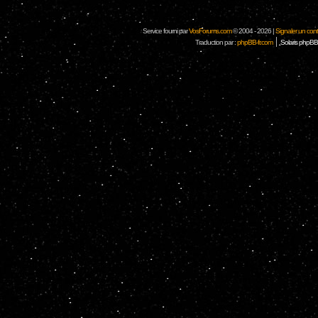
Service fourni par
VosForums.com
© 2004 - 2026 |
Signaler un conten
|
Traduction par :
phpBB-fr.com
Solaris phpBB