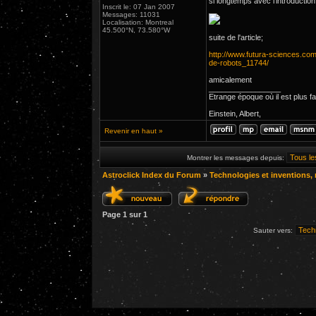
si longtemps avec l'introducti
Inscrit le: 07 Jan 2007
Messages: 11031
Localisation: Montreal
45.500°N, 73.580°W
suite de l'article;
http://www.futura-sciences.com/
de-robots_11744/
amicalement
_________________
Etrange époque où il est plus fa
Einstein, Albert,
Revenir en haut »
Montrer les messages depuis:
Astroclick Index du Forum
»
Technologies et inventions, n
Page
1
sur
1
Sauter vers: