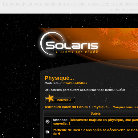
En poursuivant votre navigation sur ce site, vous acceptez que des cooki
contenus perso
Physique...
Modérateur:
b1a2s3a4l5t6e7
Utilisateurs parcourant actuellement ce forum: Aucun
Astroclick Index du Forum
»
Physique...
Marquez tous le
Sujets
Annonce:
Découverte majeure en physique, une part
nouvelle..?
Particule de Dieu : 2 ans après sa découverte, le Bo
de H