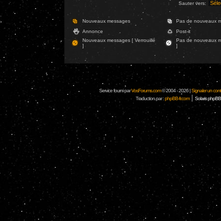
Sauter vers:
Nouveaux messages
Pas de nouveaux 
Annonce
Post-it
Nouveaux messages [ Verrouillé
Pas de nouveaux me
]
]
Service fourni par
VosForums.com
© 2004 - 2026 |
Signaler un conten
|
Traduction par :
phpBB-fr.com
Solaris phpBB