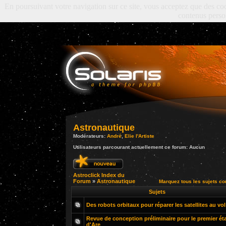
En poursuivant votre navigation sur ce site, vous acceptez que des cooki
contenus perso
Astronautique
Modérateurs:
André
,
Elie l'Artiste
Utilisateurs parcourant actuellement ce forum: Aucun
Astroclick Index du
Forum
»
Astronautique
Marquez tous les sujets c
Sujets
Des robots orbitaux pour réparer les satellites au vol
Revue de conception préliminaire pour le premier ét
d'Are