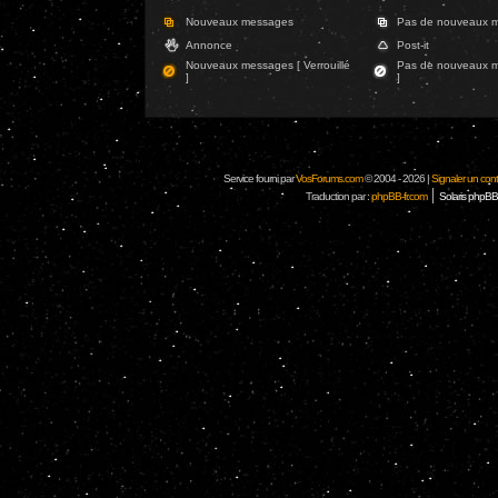
Nouveaux messages
Pas de nouveaux 
Annonce
Post-it
Nouveaux messages [ Verrouillé
Pas de nouveaux me
]
]
Service fourni par
VosForums.com
© 2004 - 2026 |
Signaler un conten
|
Traduction par :
phpBB-fr.com
Solaris phpBB